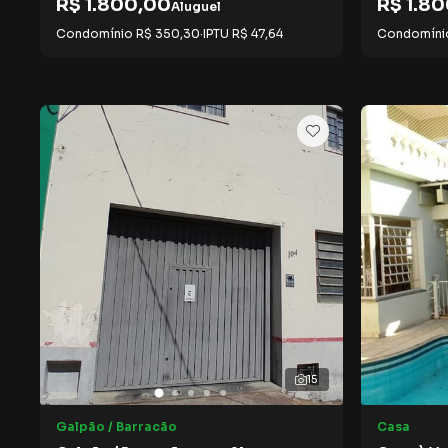
R$ 1.800,00
R$ 1.8
Aluguel
Condomínio
R$ 350,30
·
IPTU
R$ 47,64
Condomín
15
Galpão / Barracão
Casa