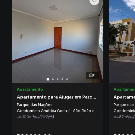
11
Apartamento
Apartamen
Apartamento para Alugar em Parque
Apartame
das Nações
das Naçõ
Parque das Nações
Parque das
Condomínio América Central
·
São João da Boa Vista
Condomínio
,
SP
100
m²
2
2
1
87
m²