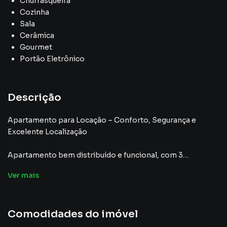
Churrasqueira
Cozinha
Sala
Cerâmica
Gourmet
Portão Eletrônico
Descrição
Apartamento para Locação – Conforto, Segurança e
Excelente Localização
Apartamento bem distribuído e funcional, com 3
dormitórios, sendo 1 suíte, e 3 banheiros (incluindo 1
Ver
mais
lavabo). O imóvel dispõe de 1 vaga coberta para carro, área
de serviço independente, e uma escada com corrimão
bem fixo para segurança adicional, alem de desfrutar de
Comodidades do imóvel
uma excelente área de lazer com churrasqueira.