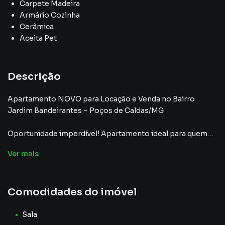
Carpete Madeira
Armário Cozinha
Cerâmica
Aceita Pet
Descrição
Apartamento NOVO para Locação e Venda no Bairro
Jardim Bandeirantes – Poços de Caldas/MG
Oportunidade imperdível! Apartamento ideal para quem
busca conforto e praticidade em uma localização
Ver
mais
estratégica. Contém: 2 quartos, sendo 1 suíte com varanda,
cozinha com armários, área de serviço separada, sala de
estar com lustre,banheiro social, 1 vaga de garagem e
Comodidades do imóvel
localizado no térreo. Localização Privilegiada: Próximo ao
Cismarpa, supermercado, posto de saúde, ponto de
ônibus e igreja. A apenas 8 minutos de carro do centro da
Sala