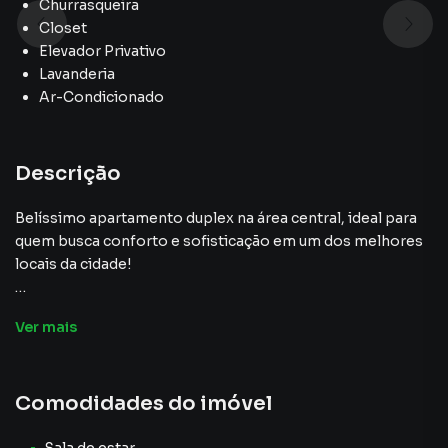
Churrasqueira
Closet
Elevador Privativo
Lavanderia
Ar-Condicionado
Descrição
Belíssimo apartamento duplex na área central, ideal para
quem busca conforto e sofisticação em um dos melhores
locais da cidade!
Características do imóvel:
Ver
mais
Piso Inferior:
Comodidades do imóvel
3 dormitórios com armários planejados, incluindo 1 suíte
com closet e ar condicionado, proporcionando conforto e